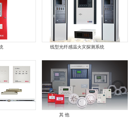
统
线型光纤感温火灾探测系统
.........
其 他
...................