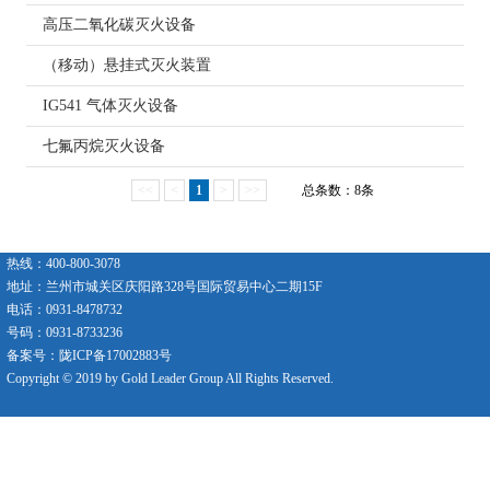
高压二氧化碳灭火设备
（移动）悬挂式灭火装置
IG541 气体灭火设备
七氟丙烷灭火设备
<<
<
1
>
>>
总条数：8条
热线：400-800-3078
地址：兰州市城关区庆阳路328号国际贸易中心二期15F
电话：0931-8478732
号码：0931-8733236
备案号：陇ICP备17002883号
Copyright © 2019 by Gold Leader Group All Rights Reserved.