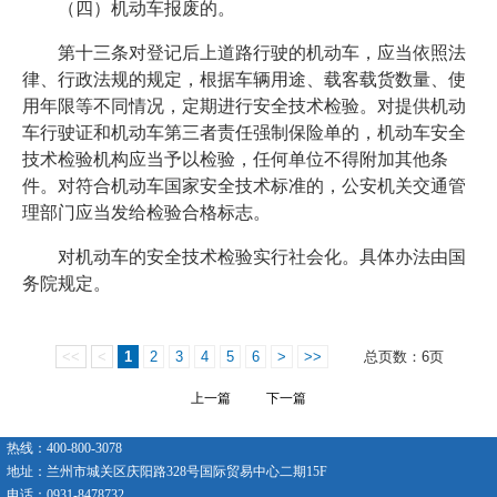
（四）机动车报废的。
第十三条对登记后上道路行驶的机动车，应当依照法
律、行政法规的规定，根据车辆用途、载客载货数量、使
用年限等不同情况，定期进行安全技术检验。对提供机动
车行驶证和机动车第三者责任强制保险单的，机动车安全
技术检验机构应当予以检验，任何单位不得附加其他条
件。对符合机动车国家安全技术标准的，公安机关交通管
理部门应当发给检验合格标志。
对机动车的安全技术检验实行社会化。具体办法由国
务院规定。
<<
<
1
2
3
4
5
6
>
>>
总页数：6页
上一篇
下一篇
热线：400-800-3078
地址：兰州市城关区庆阳路328号国际贸易中心二期15F
电话：0931-8478732