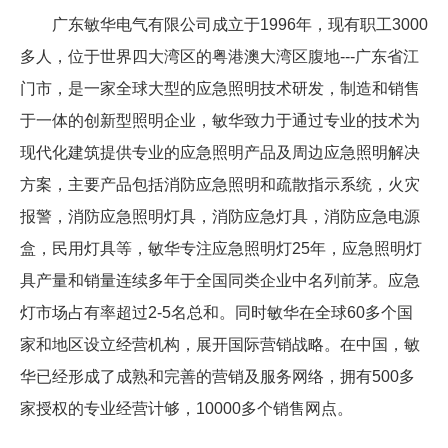
广东敏华电气有限公司成立于
1996
年，现有职工
3000
多人，位于世界四大湾区的粤港澳大湾区腹地
---
广东省江
门市，是一家全球大型的应急照明技术研发，制造和销售
于一体的创新型照明企业，敏华致力于通过专业的技术为
现代化建筑提供专业的应急照明产品及周边应急照明解决
方案，主要产品包括消防应急照明和疏散指示系统，火灾
报警，消防应急照明灯具，消防应急灯具，消防应急电源
盒，民用灯具等，敏华专注应急照明灯
25
年，应急照明灯
具产量和销量连续多年于全国同类企业中名列前茅。应急
灯市场占有率超过
2-5
名总和。同时敏华在全球
60
多个国
家和地区设立经营机构，展开国际营销战略。在中国，敏
华已经形成了成熟和完善的营销及服务网络，拥有
500
多
家授权的专业经营计够，
10000
多个销售网点。